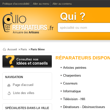
Politique d'accessibilité
Aller au menu
Aller au contenu
Accueil
Paris
Paris 9ème
RÉPARATEURS DISPONI
Artistes peintres
Charpentiers
NAVIGATION
Couvreurs
Page d'accueil
Informatique
Liste des villes
Télévision - Hifi
Dératiseurs - Désinsectiseurs
SPÉCIALISTES DANS LA VILLE