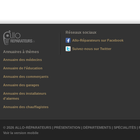
Réseaux sociaux
Allo-Réparateurs sur Facebook
Suivez-nous sur Twitter
Annuaires à thèmes
Annuaire des médecins
Annuaire de l'éducation
Annuaire des commerçants
Annuaire des garages
Annuaire des installateurs
d'alarmes
Annuaire des chauffagistes
© 2026 ALLO-RÉPARATEURS |
PRÉSENTATION
|
DÉPARTEMENTS
|
SPÉCIALITÉS
|
Voir la version mobile