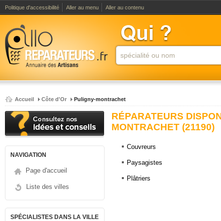
Politique d'accessibilité
Aller au menu
Aller au contenu
Accueil
Côte d'Or
Puligny-montrachet
RÉPARATEURS DISPONI
MONTRACHET (21190)
Couvreurs
NAVIGATION
Paysagistes
Page d'accueil
Plâtriers
Liste des villes
SPÉCIALISTES DANS LA VILLE