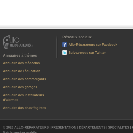
Réseaux sociaux
Allo-Réparateurs sur Facebook
Suivez-nous sur Twitter
Annuaires à thèmes
Annuaire des médecins
Annuaire de l'éducation
Annuaire des commerçants
Annuaire des garages
Annuaire des installateurs
d'alarmes
Annuaire des chauffagistes
© 2026 ALLO-RÉPARATEURS |
PRÉSENTATION
|
DÉPARTEMENTS
|
SPÉCIALITÉS
|
Voir la version mobile