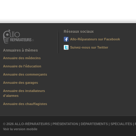
Réseaux sociaux
Allo-Réparateurs sur Facebook
Suivez-nous sur Twitter
Annuaires à thèmes
Annuaire des médecins
Annuaire de l'éducation
Annuaire des commerçants
Annuaire des garages
Annuaire des installateurs
d'alarmes
Annuaire des chauffagistes
© 2026 ALLO-RÉPARATEURS |
PRÉSENTATION
|
DÉPARTEMENTS
|
SPÉCIALITÉS
|
Voir la version mobile