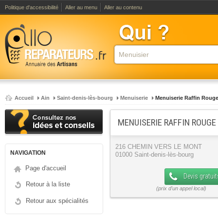
Politique d'accessibilité
Aller au menu
Aller au contenu
Accueil
Ain
Saint-denis-lès-bourg
Menuiserie
Menuiserie Raffin Roug
MENUISERIE RAFFIN ROUGE 
216 CHEMIN VERS LE MONT
NAVIGATION
01000 Saint-denis-lès-bourg
Page d'accueil
Devis gratuit
Retour à la liste
Retour aux spécialités