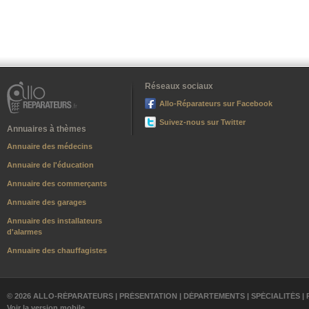
Réseaux sociaux
Allo-Réparateurs sur Facebook
Suivez-nous sur Twitter
Annuaires à thèmes
Annuaire des médecins
Annuaire de l'éducation
Annuaire des commerçants
Annuaire des garages
Annuaire des installateurs
d'alarmes
Annuaire des chauffagistes
© 2026 ALLO-RÉPARATEURS |
PRÉSENTATION
|
DÉPARTEMENTS
|
SPÉCIALITÉS
|
Voir la version mobile