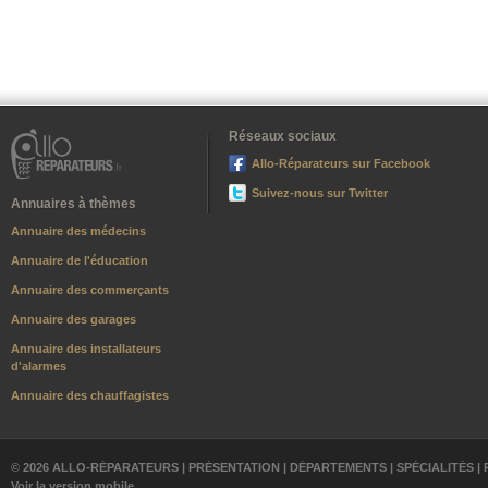
Réseaux sociaux
Allo-Réparateurs sur Facebook
Suivez-nous sur Twitter
Annuaires à thèmes
Annuaire des médecins
Annuaire de l'éducation
Annuaire des commerçants
Annuaire des garages
Annuaire des installateurs
d'alarmes
Annuaire des chauffagistes
© 2026 ALLO-RÉPARATEURS |
PRÉSENTATION
|
DÉPARTEMENTS
|
SPÉCIALITÉS
|
Voir la version mobile