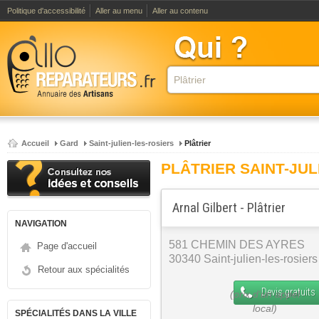
Politique d'accessibilité
Aller au menu
Aller au contenu
Accueil
Gard
Saint-julien-les-rosiers
Plâtrier
PLÂTRIER SAINT-JUL
Arnal Gilbert - Plâtrier
NAVIGATION
581 CHEMIN DES AYRES
Page d'accueil
30340 Saint-julien-les-rosiers
Retour aux spécialités
Devis gratuits
SPÉCIALITÉS DANS LA VILLE