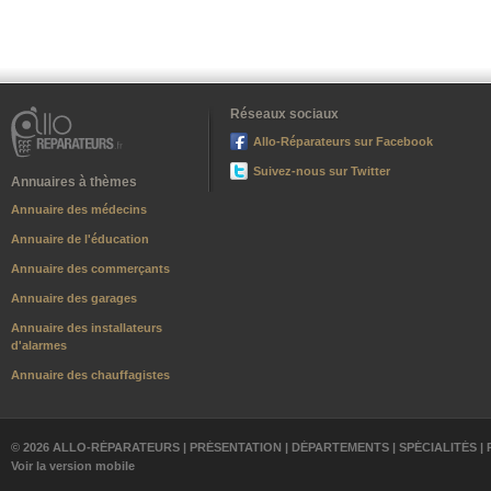
Réseaux sociaux
Allo-Réparateurs sur Facebook
Suivez-nous sur Twitter
Annuaires à thèmes
Annuaire des médecins
Annuaire de l'éducation
Annuaire des commerçants
Annuaire des garages
Annuaire des installateurs
d'alarmes
Annuaire des chauffagistes
© 2026 ALLO-RÉPARATEURS |
PRÉSENTATION
|
DÉPARTEMENTS
|
SPÉCIALITÉS
|
Voir la version mobile