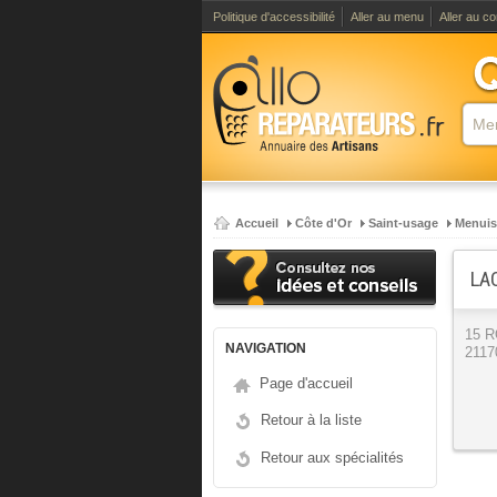
Politique d'accessibilité
Aller au menu
Aller au c
Accueil
Côte d'Or
Saint-usage
Menuis
LA
15 
NAVIGATION
2117
Page d'accueil
Retour à la liste
Retour aux spécialités