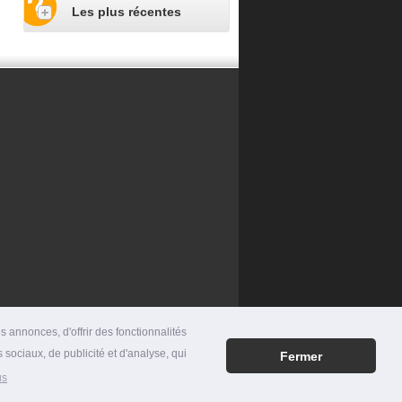
Les plus récentes
 annonces, d'offrir des fonctionnalités
 sociaux, de publicité et d'analyse, qui
Fermer
RES
|
MENTIONS LÉGALES
|
CONTACT
us