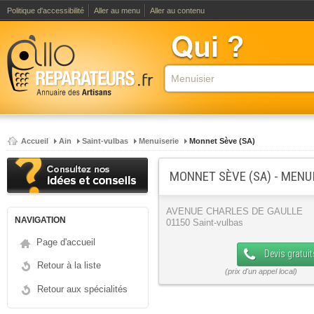
Politique d'accessibilité
Aller au menu
Aller au contenu
Accueil
Ain
Saint-vulbas
Menuiserie
Monnet Sève (SA)
MONNET SÈVE (SA) - MENU
AVENUE CHARLES DE GAULLE
NAVIGATION
01150 Saint-vulbas
Page d'accueil
Devis gratuit
Retour à la liste
Retour aux spécialités