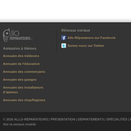
Réseaux sociaux
Allo-Réparateurs sur Facebook
Suivez-nous sur Twitter
Annuaires à thèmes
Annuaire des médecins
Annuaire de l'éducation
Annuaire des commerçants
Annuaire des garages
Annuaire des installateurs
d'alarmes
Annuaire des chauffagistes
© 2026 ALLO-RÉPARATEURS |
PRÉSENTATION
|
DÉPARTEMENTS
|
SPÉCIALITÉS
|
Voir la version mobile