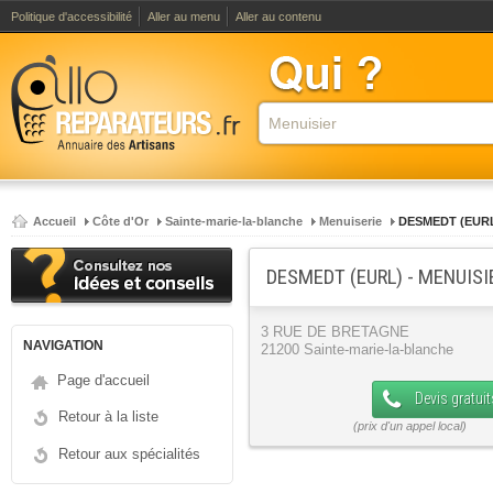
Politique d'accessibilité
Aller au menu
Aller au contenu
Accueil
Côte d'Or
Sainte-marie-la-blanche
Menuiserie
DESMEDT (EUR
DESMEDT (EURL) - MENUISI
3 RUE DE BRETAGNE
NAVIGATION
21200 Sainte-marie-la-blanche
Page d'accueil
Devis gratuit
Retour à la liste
Retour aux spécialités