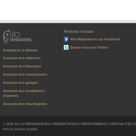
Réseaux sociaux
Allo-Réparateurs sur Facebook
Suivez-nous sur Twitter
Annuaires à thèmes
Annuaire des médecins
Annuaire de l'éducation
Annuaire des commerçants
Annuaire des garages
Annuaire des installateurs
d'alarmes
Annuaire des chauffagistes
© 2026 ALLO-RÉPARATEURS |
PRÉSENTATION
|
DÉPARTEMENTS
|
SPÉCIALITÉS
|
Voir la version mobile