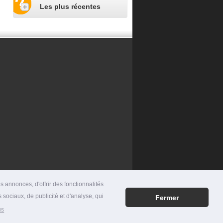
Les plus récentes
 annonces, d'offrir des fonctionnalités
 sociaux, de publicité et d'analyse, qui
Fermer
RES
|
MENTIONS LÉGALES
|
CONTACT
us