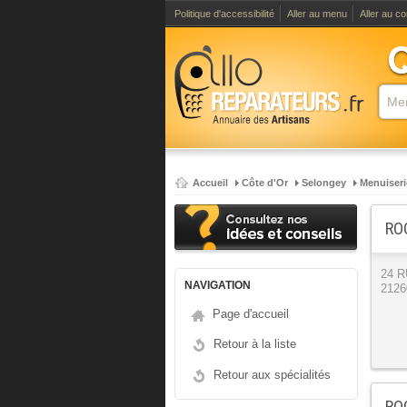
Politique d'accessibilité
Aller au menu
Aller au c
Accueil
Côte d'Or
Selongey
Menuiseri
RO
24 
NAVIGATION
2126
Page d'accueil
Retour à la liste
Retour aux spécialités
RO