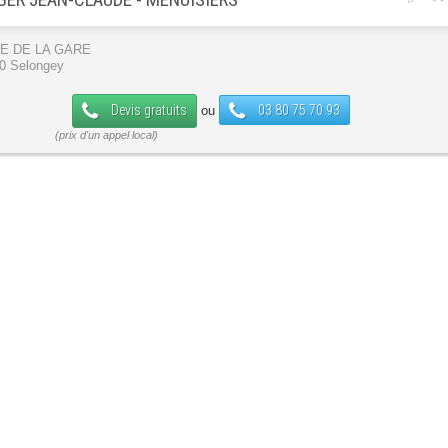
UE DE LA GARE
0 Selongey
Devis gratuits
03 80 75 70 93
ou