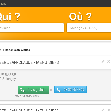
ontenu
e
Roger Jean-Claude
GER JEAN-CLAUDE - MENUISIERS
RUE BASSE
0 Selongey
Devis gratuits
03 80 75 72 09
ou
GER JEAN-CLAUDE - MENUISIERS