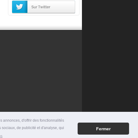
 annonces, d'offrir des fonctionnalités
 sociaux, de publicité et d'analyse, qui
Fermer
RES
|
MENTIONS LÉGALES
|
CONTACT
us