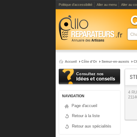
Politique d'accessibilité
Aller au menu
Aller au c
Accueil
Côte d'Or
Semur-en-auxois
C
ST
4 R
NAVIGATION
2114
Page d'accueil
Retour à la liste
Retour aux spécialités