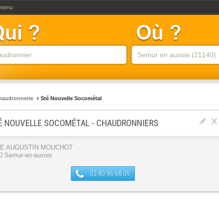
ontenu
haudronnerie
Sté Nouvelle Socométal
É NOUVELLE SOCOMÉTAL - CHAUDRONNIERS
UE AUGUSTIN MOUCHOT
0 Semur-en-auxois
03 80 96 68 09