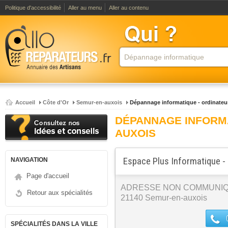
Politique d'accessibilité
Aller au menu
Aller au contenu
Accueil
Côte d'Or
Semur-en-auxois
Dépannage informatique - ordinateu
DÉPANNAGE INFORM
AUXOIS
Espace Plus Informatique -
NAVIGATION
Page d'accueil
ADRESSE NON COMMUNI
Retour aux spécialités
21140 Semur-en-auxois
SPÉCIALITÉS DANS LA VILLE