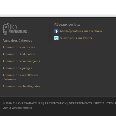
Réseaux sociaux
Allo-Réparateurs sur Facebook
Suivez-nous sur Twitter
Annuaires à thèmes
Annuaire des médecins
Annuaire de l'éducation
Annuaire des commerçants
Annuaire des garages
Annuaire des installateurs
d'alarmes
Annuaire des chauffagistes
© 2026 ALLO-RÉPARATEURS |
PRÉSENTATION
|
DÉPARTEMENTS
|
SPÉCIALITÉS
|
Voir la version mobile