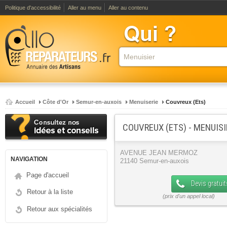
Politique d'accessibilité
Aller au menu
Aller au contenu
Accueil
Côte d'Or
Semur-en-auxois
Menuiserie
Couvreux (Ets)
COUVREUX (ETS) - MENUIS
AVENUE JEAN MERMOZ
NAVIGATION
21140 Semur-en-auxois
Page d'accueil
Devis gratuit
Retour à la liste
Retour aux spécialités