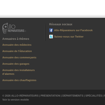
Réseaux sociaux
Allo-Réparateurs sur Facebook
Suivez-nous sur Twitter
Annuaires à thèmes
Annuaire des médecins
Annuaire de l'éducation
Annuaire des commerçants
Annuaire des garages
Annuaire des installateurs
d'alarmes
Annuaire des chauffagistes
© 2026 ALLO-RÉPARATEURS |
PRÉSENTATION
|
DÉPARTEMENTS
|
SPÉCIALITÉS
|
Voir la version mobile