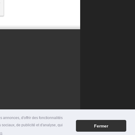
 annonces, d'offrir des fonctionnalités
 sociaux, de publicité et d'analyse, qui
Fermer
RES
|
MENTIONS LÉGALES
|
CONTACT
us