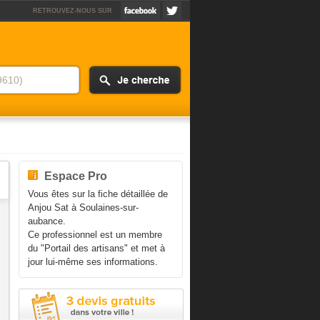
RETROUVEZ-NOUS SUR
Espace Pro
Vous êtes sur la fiche détaillée de
Anjou Sat à Soulaines-sur-
aubance.
Ce professionnel est un membre
du "Portail des artisans" et met à
jour lui-même ses informations.