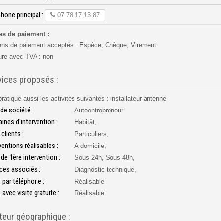
hone principal :
07 78 17 13 87
Afficher
le
s de paiement :
numéro
ns de paiement acceptés : Espèce, Chèque, Virement
de
téléphone
ure avec TVA : non
vices proposés :
pratique aussi les activités suivantes : installateur-antenne
de société :
Autoentrepreneur
ines d'intervention :
Habitât,
 clients :
Particuliers,
ventions réalisables :
A domicile,
 de 1ère intervention :
Sous 24h, Sous 48h,
ices associés :
Diagnostic technique,
 par téléphone :
Réalisable
 avec visite gratuite :
Réalisable
teur géographique :