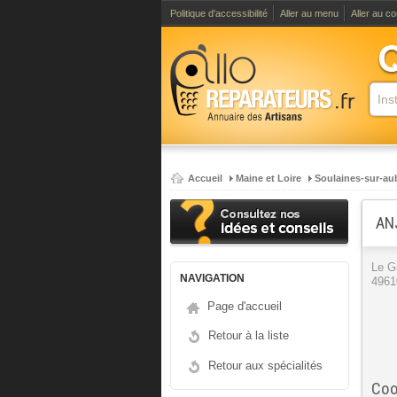
Politique d'accessibilité
Aller au menu
Aller au c
Accueil
Maine et Loire
Soulaines-sur-au
AN
Le G
NAVIGATION
4961
Page d'accueil
Retour à la liste
Retour aux spécialités
Coo