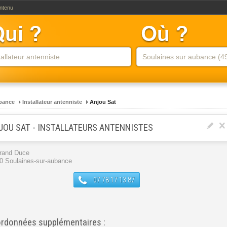
ontenu
bance
Installateur antenniste
Anjou Sat
JOU SAT - INSTALLATEURS ANTENNISTES
rand Duce
0 Soulaines-sur-aubance
07 78 17 13 87
rdonnées supplémentaires :