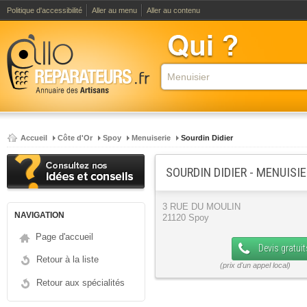
Politique d'accessibilité
Aller au menu
Aller au contenu
Accueil
Côte d'Or
Spoy
Menuiserie
Sourdin Didier
SOURDIN DIDIER - MENUISI
3 RUE DU MOULIN
NAVIGATION
21120 Spoy
Page d'accueil
Devis gratuit
Retour à la liste
Retour aux spécialités