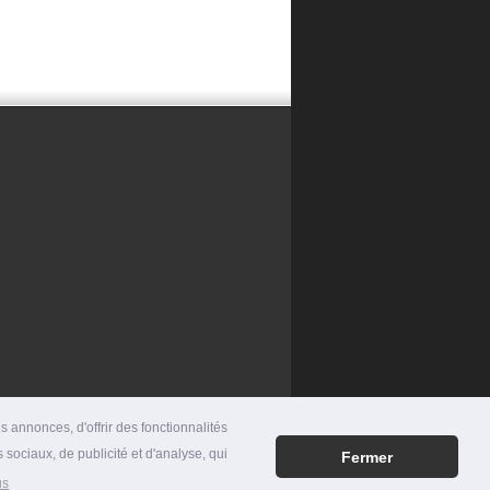
 annonces, d'offrir des fonctionnalités
 sociaux, de publicité et d'analyse, qui
Fermer
RES
|
MENTIONS LÉGALES
|
CONTACT
us