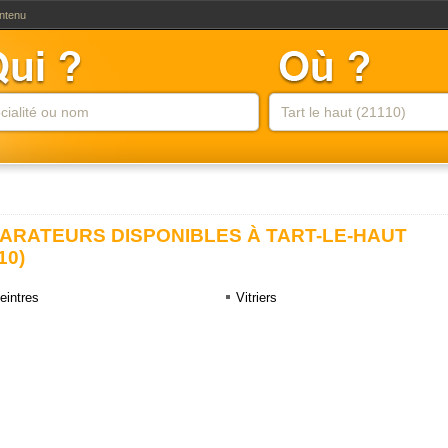
ontenu
ARATEURS DISPONIBLES À TART-LE-HAUT
10)
eintres
Vitriers