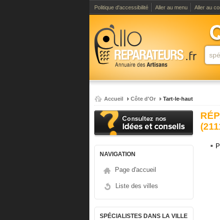
Politique d'accessibilité
Aller au menu
Aller au c
Accueil
Côte d'Or
Tart-le-haut
RÉP
(211
P
NAVIGATION
Page d'accueil
Liste des villes
SPÉCIALISTES DANS LA VILLE