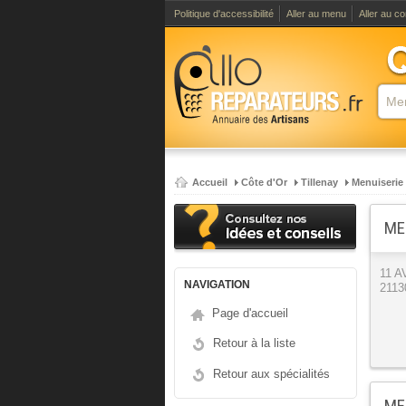
Politique d'accessibilité
Aller au menu
Aller au c
Accueil
Côte d'Or
Tillenay
Menuiserie
ME
11 
NAVIGATION
2113
Page d'accueil
Retour à la liste
Retour aux spécialités
ME