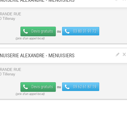
GRANDE RUE
0 Tillenay
Devis gratuits
03 80 31 91 72
ou
NUISERIE ALEXANDRE - MENUISIERS
GRANDE RUE
0 Tillenay
Devis gratuits
09 62 61 87 19
ou