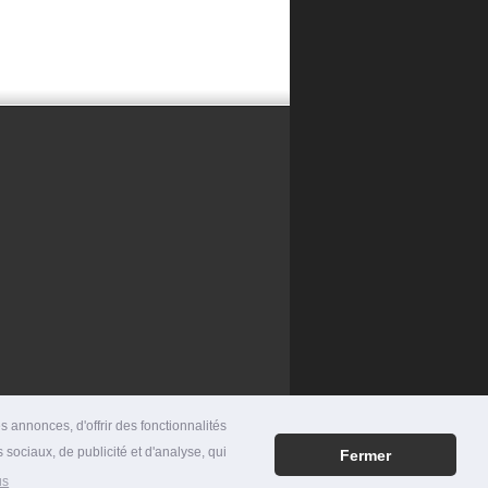
 annonces, d'offrir des fonctionnalités
 sociaux, de publicité et d'analyse, qui
Fermer
RES
|
MENTIONS LÉGALES
|
CONTACT
us