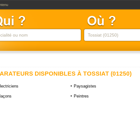
ontenu
ARATEURS DISPONIBLES À TOSSIAT (01250)
lectriciens
Paysagistes
açons
Peintres