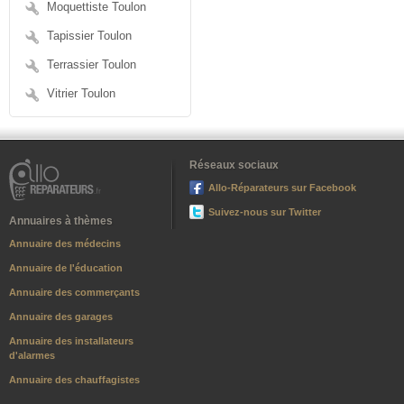
Moquettiste Toulon
Tapissier Toulon
Terrassier Toulon
Vitrier Toulon
Réseaux sociaux
Allo-Réparateurs sur Facebook
Suivez-nous sur Twitter
Annuaires à thèmes
Annuaire des médecins
Annuaire de l'éducation
Annuaire des commerçants
Annuaire des garages
Annuaire des installateurs
d'alarmes
Annuaire des chauffagistes