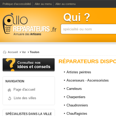
Politique d'accessibilité
Aller au menu
Aller au contenu
Accueil
Var
Toulon
RÉPARATEURS DISPO
Artistes peintres
Ascenseurs - Ascensoristes
NAVIGATION
Carreleurs
Page d'accueil
Charpentiers
Liste des villes
Chaudronniers
Chauffagistes
SPÉCIALISTES DANS LA VILLE