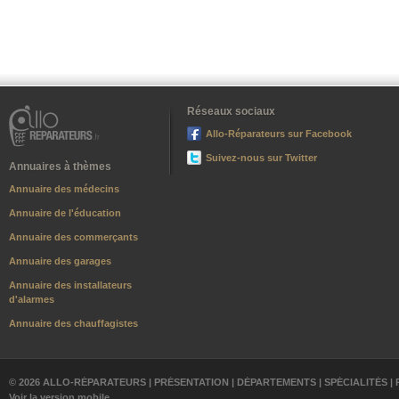
Réseaux sociaux
Allo-Réparateurs sur Facebook
Suivez-nous sur Twitter
Annuaires à thèmes
Annuaire des médecins
Annuaire de l'éducation
Annuaire des commerçants
Annuaire des garages
Annuaire des installateurs
d'alarmes
Annuaire des chauffagistes
© 2026 ALLO-RÉPARATEURS |
PRÉSENTATION
|
DÉPARTEMENTS
|
SPÉCIALITÉS
|
Voir la version mobile