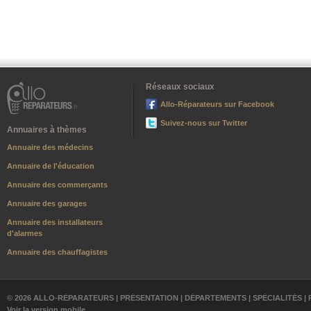
Réseaux sociaux
Allo-Réparateurs sur Facebook
Suivez-nous sur Twitter
Annuaires à thèmes
Annuaire des médecins
Annuaire de l'éducation
Annuaire des commerçants
Annuaire des garages
Annuaire des installateurs
d'alarmes
Annuaire des chauffagistes
© 2026 ALLO-RÉPARATEURS |
PRÉSENTATION
|
DÉPARTEMENTS
|
SPÉCIALITÉS
|
Voir la version mobile