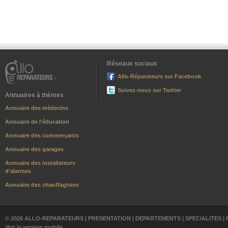
Réseaux sociaux
Allo-Réparateurs sur Facebook
Suivez-nous sur Twitter
Annuaires à thèmes
Annuaire des médecins
Annuaire de l'éducation
Annuaire des commerçants
Annuaire des garages
Annuaire des installateurs
d'alarmes
Annuaire des chauffagistes
© 2026 ALLO-RÉPARATEURS |
PRÉSENTATION
|
DÉPARTEMENTS
|
SPÉCIALITÉS
|
Voir la version mobile