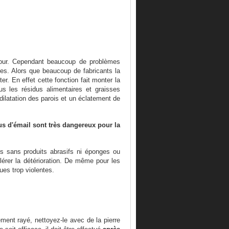
 four. Cependant beaucoup de problèmes
es. Alors que beaucoup de fabricants la
ter. En effet cette fonction fait monter la
us les résidus alimentaires et graisses
dilatation des parois et un éclatement de
us d'émail sont très dangereux pour la
is sans produits abrasifs ni éponges ou
lérer la détérioration. De même pour les
ues trop violentes.
ement rayé, nettoyez-le avec de la pierre