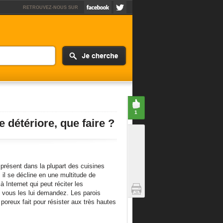
RETROUVEZ-NOUS SUR
1
 détériore, que faire ?
 présent dans la plupart des cuisines
 il se décline en une multitude de
à Internet qui peut réciter les
d vous les lui demandez. Les parois
u poreux fait pour résister aux très hautes