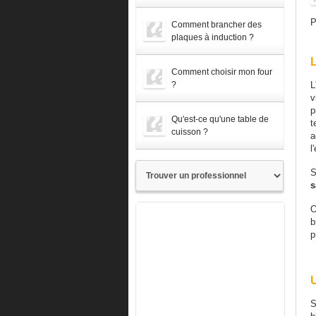
P
Comment brancher des
plaques à induction ?
L
Comment choisir mon four
?
L
v
p
Qu'est-ce qu'une table de
t
cuisson ?
a
l
S
s
O
b
p
U
S