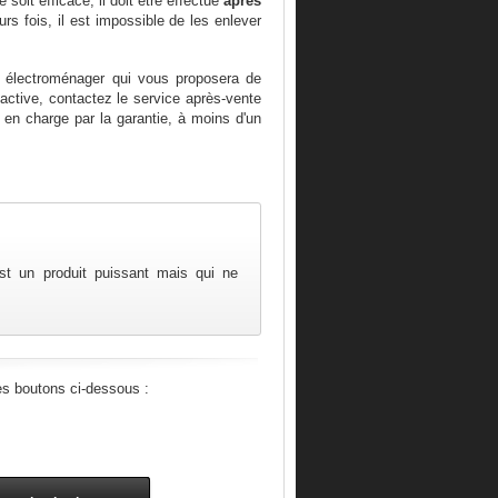
oit efficace, il doit être effectué
après
rs fois, il est impossible de les enlever
 électroménager qui vous proposera de
 active, contactez le service après-vente
s en charge par la garantie, à moins d'un
est un produit puissant mais qui ne
es boutons ci-dessous :