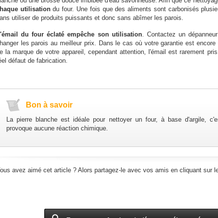
lanche ou une brosse douce imbibée d'eau savonneuse. Afin que ce nettoyage s
haque utilisation
du four. Une fois que des aliments sont carbonisés plusieu
ans utiliser de produits puissants et donc sans abîmer les parois.
'émail du four éclaté empêche son utilisation
. Contactez un dépanneur
hanger les parois au meilleur prix. Dans le cas où votre garantie est encore
e la marque de votre appareil, cependant attention, l'émail est rarement pri
éel défaut de fabrication.
Bon à savoir
La pierre blanche est idéale pour nettoyer un four, à base d'argile, c'
provoque aucune réaction chimique.
ous avez aimé cet article ? Alors partagez-le avec vos amis en cliquant sur l