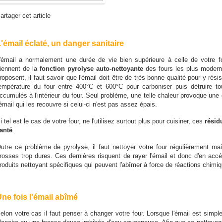
artager cet article
'émail éclaté, un danger sanitaire
'émail a normalement une durée de vie bien supérieure à celle de votre
iennent de la
fonction pyrolyse auto-nettoyante
des fours les plus modern
roposent, il faut savoir que l'émail doit être de très bonne qualité pour y résis
empérature du four entre 400°C et 600°C pour carboniser puis détruire to
ccumulés à l'intérieur du four. Seul problème, une telle chaleur provoque une 
'émail qui les recouvre si celui-ci n'est pas assez épais.
i tel est le cas de votre four, ne l'utilisez surtout plus pour cuisiner, ces
résid
anté
.
utre ce problème de pyrolyse, il faut nettoyer votre four régulièrement ma
rosses trop dures. Ces dernières risquent de rayer l'émail et donc d'en accé
roduits nettoyant spécifiques qui peuvent l'abîmer à force de réactions chimiq
ne fois l'émail abîmé
elon votre cas il faut penser à changer votre four. Lorsque l'émail est simpl