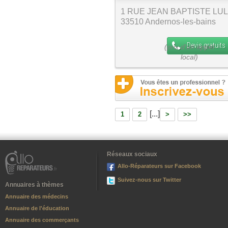
1 RUE JEAN BAPTISTE LU
33510 Andernos-les-bains
Devis gratuits
[...]
1
2
>
>>
Réseaux sociaux
Allo-Réparateurs sur Facebook
Suivez-nous sur Twitter
Annuaires à thèmes
Annuaire des médecins
Annuaire de l'éducation
Annuaire des commerçants