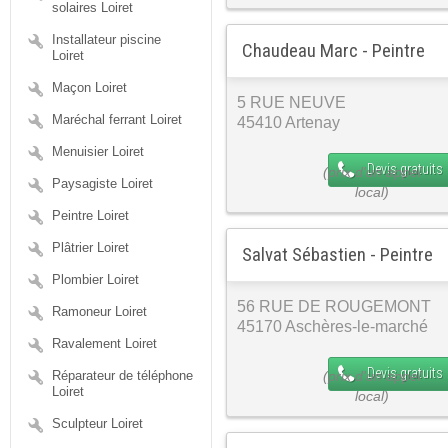
solaires Loiret
Installateur piscine
Chaudeau Marc - Peintre
Loiret
Maçon Loiret
5 RUE NEUVE
Maréchal ferrant Loiret
45410 Artenay
Menuisier Loiret
Devis gratuits
Paysagiste Loiret
Peintre Loiret
Plâtrier Loiret
Salvat Sébastien - Peintre
Plombier Loiret
56 RUE DE ROUGEMONT
Ramoneur Loiret
45170 Aschères-le-marché
Ravalement Loiret
Devis gratuits
Réparateur de téléphone
Loiret
Sculpteur Loiret