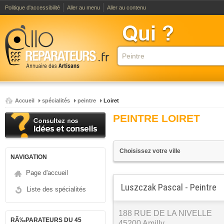
Politique d'accessibilité
Aller au menu
Aller au contenu
Accueil
spécialités
peintre
Loiret
PEINTRE LOIRET
NAVIGATION
Page d'accueil
Luszczak Pascal - Peintre
Liste des spécialités
188 RUE DE LA NIVELLE
RÃ‰PARATEURS DU 45
45200 Amilly