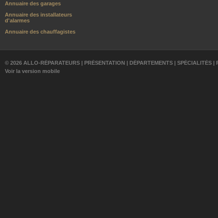
Annuaire des garages
Annuaire des installateurs
d'alarmes
Annuaire des chauffagistes
© 2026 ALLO-RÉPARATEURS |
PRÉSENTATION
|
DÉPARTEMENTS
|
SPÉCIALITÉS
|
Voir la version mobile