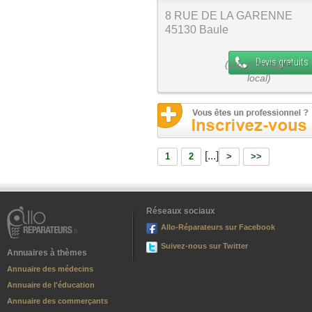
8 RUE DE LA GARENNE
45130 Baule
Devis gratuits
[...]
1
2
>
>>
Réseaux sociaux
Allo-Réparateurs sur Facebook
Suivez-nous sur Twitter
Annuaires à thèmes
Annuaire des médecins
Annuaire de l'éducation
Annuaire des commerçants