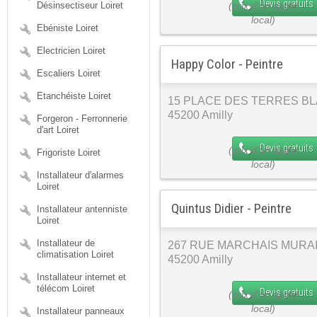
Devis gratuits
Désinsectiseur Loiret
Ebéniste Loiret
Electricien Loiret
Happy Color - Peintre
Escaliers Loiret
Etanchéiste Loiret
15 PLACE DES TERRES B
45200 Amilly
Forgeron - Ferronnerie
d'art Loiret
Devis gratuits
Frigoriste Loiret
Installateur d'alarmes
Loiret
Quintus Didier - Peintre
Installateur antenniste
Loiret
Installateur de
267 RUE MARCHAIS MURA
climatisation Loiret
45200 Amilly
Installateur internet et
télécom Loiret
Devis gratuits
Installateur panneaux