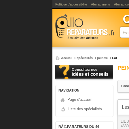
Politique d'accessibilité
Aller au menu
Aller au c
Accueil
spécialités
peintre
Lot
PEI
NAVIGATION
Page d'accueil
Les
Liste des spécialités
LIE
4630
RÃ‰PARATEURS DU 46