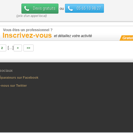
Devis gratuits
05 65 10 98 27
ou
[...]
2
>
>>
sociaux
éparateurs sur Facebook
-nous sur Twitter