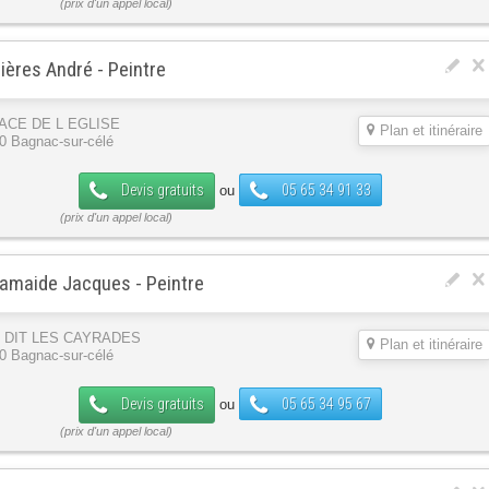
ières André - Peintre
LACE DE L EGLISE
Plan et itinéraire
0 Bagnac-sur-célé
Devis gratuits
05 65 34 91 33
ou
amaide Jacques - Peintre
U DIT LES CAYRADES
Plan et itinéraire
0 Bagnac-sur-célé
Devis gratuits
05 65 34 95 67
ou