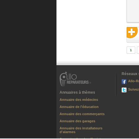
1
Réseaux 
Allo-R
Suivez
Annuaires à thèmes
Annuaire des médecins
Annuaire de l'éducation
Annuaire des commerçants
Annuaire des garages
Annuaire des installateurs
d'alarmes