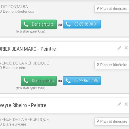
U DIT FONTALBA
Plan et itinéraire
0 Belmont-bretenoux
Devis gratuits
05 65 38 30 31
ou
RRIER JEAN MARC - Peintre
AVENUE DE LA REPUBLIQUE
Plan et itinéraire
0 Biars-sur-cère
Devis gratuits
06 22 06 17 86
ou
veyre Ribeiro - Peintre
AVENUE DE LA REPUBLIQUE
Plan et itinéraire
0 Biars-sur-cère