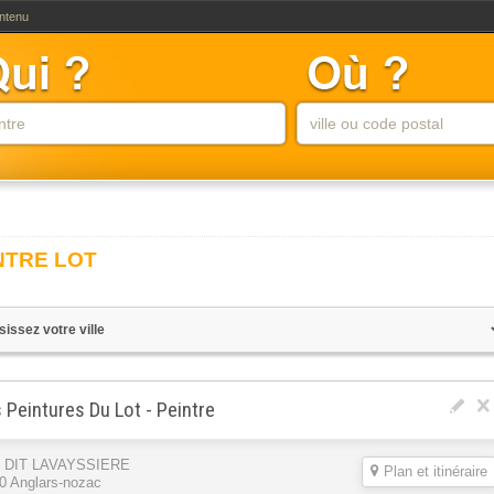
ontenu
NTRE LOT
 Peintures Du Lot - Peintre
U DIT LAVAYSSIERE
Plan et itinéraire
0 Anglars-nozac