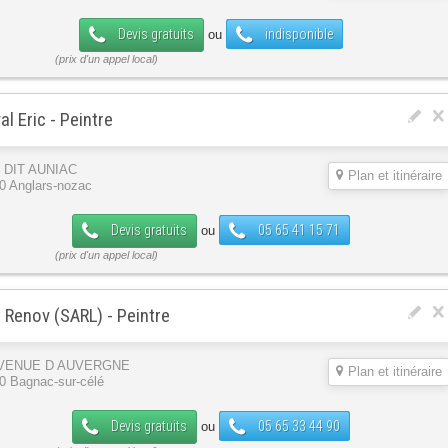
Devis gratuits
indisponible
ou
al Eric - Peintre
 DIT AUNIAC
Plan et itinéraire
0 Anglars-nozac
Devis gratuits
05 65 41 15 71
ou
 Renov (SARL) - Peintre
AVENUE D AUVERGNE
Plan et itinéraire
0 Bagnac-sur-célé
Devis gratuits
05 65 33 44 90
ou