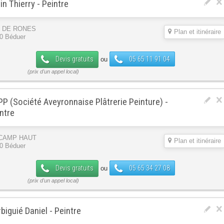
in Thierry - Peintre
 DE RONES
Plan et itinéraire
0 Béduer
Devis gratuits
05 65 11 91 04
ou
P (Société Aveyronnaise Plâtrerie Peinture) -
ntre
CAMP HAUT
Plan et itinéraire
0 Béduer
Devis gratuits
05 65 34 27 08
ou
biguié Daniel - Peintre