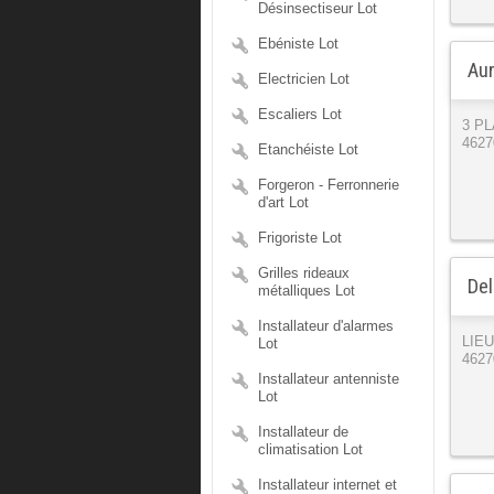
Désinsectiseur Lot
Ebéniste Lot
Aur
Electricien Lot
Escaliers Lot
3 P
4627
Etanchéiste Lot
Forgeron - Ferronnerie
d'art Lot
Frigoriste Lot
Grilles rideaux
Del
métalliques Lot
Installateur d'alarmes
LIE
Lot
4627
Installateur antenniste
Lot
Installateur de
climatisation Lot
Installateur internet et