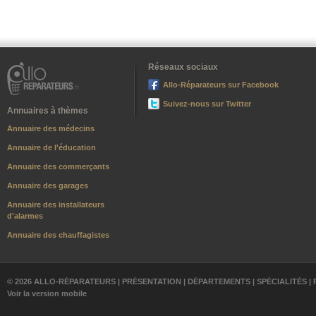
Réseaux sociaux
Allo-Réparateurs sur Facebook
Suivez-nous sur Twitter
Annuaires à thèmes
Annuaire des médecins
Annuaire de l'éducation
Annuaire des commerçants
Annuaire des garages
Annuaire des installateurs
d'alarmes
Annuaire des chauffagistes
© 2026 ALLO-RÉPARATEURS |
PRÉSENTATION
|
DÉPARTEMENTS
|
SPÉCIALITÉS
|
Voir la version mobile