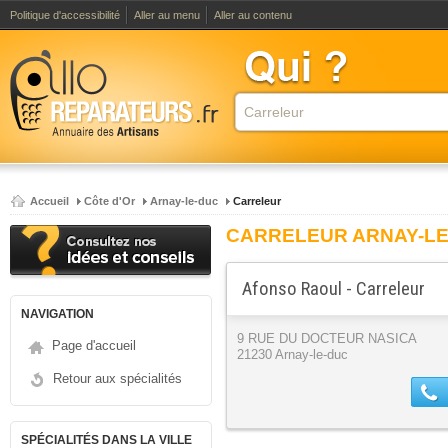
Politique d'accessibilité
Aller au menu
Aller au contenu
Accueil
Côte d'Or
Arnay-le-duc
Carreleur
CARRELEUR ARNAY-LE
Afonso Raoul - Carreleur
NAVIGATION
9 RUE DU DOCTEUR NASICA
Page d'accueil
21230 Arnay-le-duc
Retour aux spécialités
SPÉCIALITÉS DANS LA VILLE