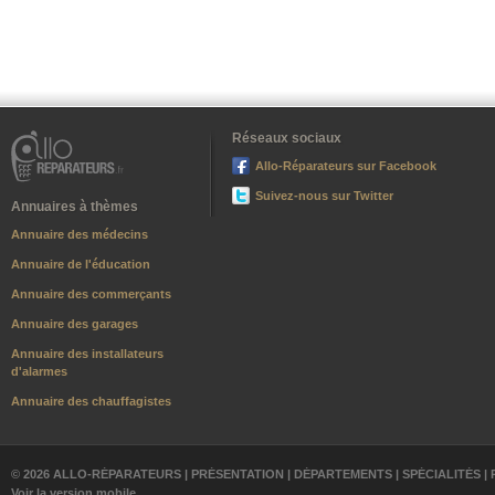
Réseaux sociaux
Allo-Réparateurs sur Facebook
Suivez-nous sur Twitter
Annuaires à thèmes
Annuaire des médecins
Annuaire de l'éducation
Annuaire des commerçants
Annuaire des garages
Annuaire des installateurs
d'alarmes
Annuaire des chauffagistes
© 2026 ALLO-RÉPARATEURS |
PRÉSENTATION
|
DÉPARTEMENTS
|
SPÉCIALITÉS
|
Voir la version mobile