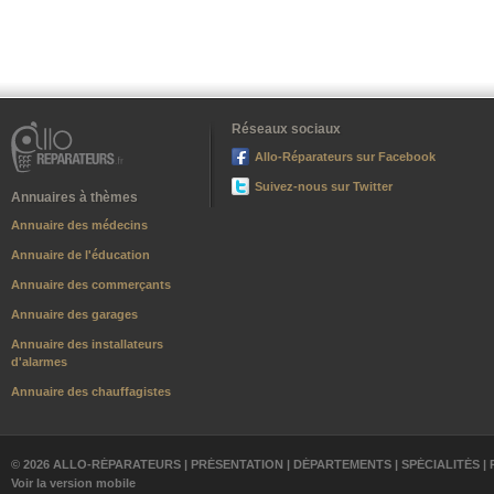
Réseaux sociaux
Allo-Réparateurs sur Facebook
Suivez-nous sur Twitter
Annuaires à thèmes
Annuaire des médecins
Annuaire de l'éducation
Annuaire des commerçants
Annuaire des garages
Annuaire des installateurs
d'alarmes
Annuaire des chauffagistes
© 2026 ALLO-RÉPARATEURS |
PRÉSENTATION
|
DÉPARTEMENTS
|
SPÉCIALITÉS
|
Voir la version mobile