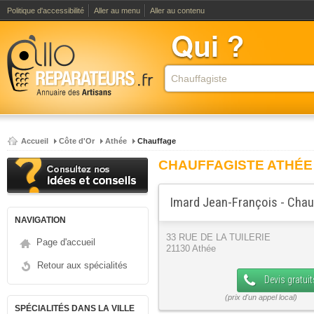
Politique d'accessibilité
Aller au menu
Aller au contenu
Accueil
Côte d'Or
Athée
Chauffage
CHAUFFAGISTE ATHÉE
Imard Jean-François - Chau
NAVIGATION
33 RUE DE LA TUILERIE
Page d'accueil
21130 Athée
Retour aux spécialités
Devis gratuit
SPÉCIALITÉS DANS LA VILLE