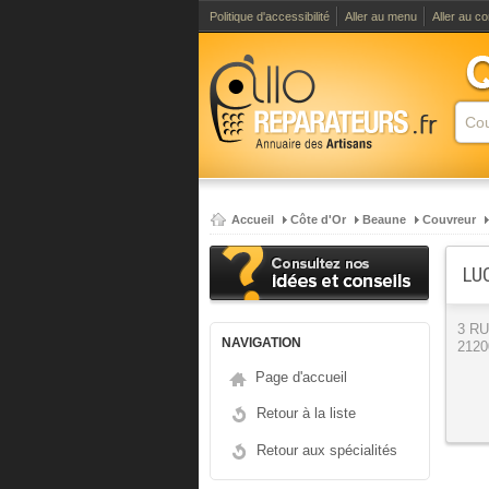
Politique d'accessibilité
Aller au menu
Aller au c
Accueil
Côte d'Or
Beaune
Couvreur
LU
3 R
NAVIGATION
2120
Page d'accueil
Retour à la liste
Retour aux spécialités