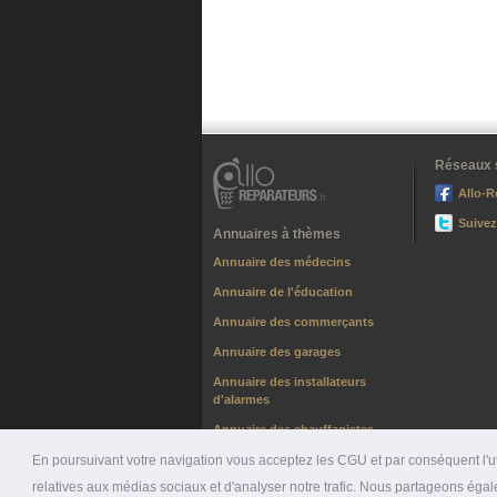
Réseaux 
Allo-R
Suivez
Annuaires à thèmes
Annuaire des médecins
Annuaire de l'éducation
Annuaire des commerçants
Annuaire des garages
Annuaire des installateurs
d'alarmes
Annuaire des chauffagistes
En poursuivant votre navigation vous acceptez les CGU et par conséquent l'uti
relatives aux médias sociaux et d'analyser notre trafic. Nous partageons égale