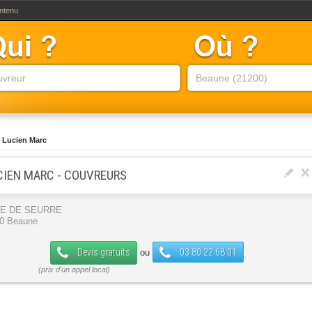
ontenu
Lucien Marc
CIEN MARC - COUVREURS
UE DE SEURRE
0 Beaune
Devis gratuits
03 80 22 68 01
ou