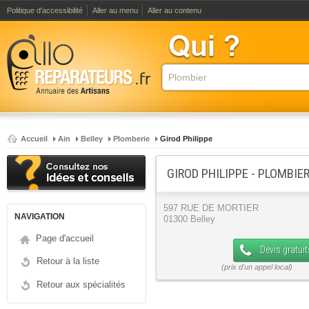
Politique d'accessibilité
Aller au menu
Aller au contenu
Accueil
Ain
Belley
Plomberie
Girod Philippe
GIROD PHILIPPE - PLOMBIE
597 RUE DE MORTIER
NAVIGATION
01300 Belley
Page d'accueil
Devis gratuit
Retour à la liste
Retour aux spécialités