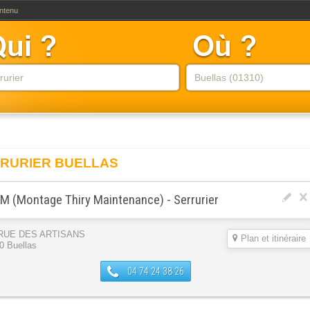
ontenu
RURIER BUELLAS
 (Montage Thiry Maintenance) - Serrurier
 RUE DES ARTISANS
Plan et itinéraire
0 Buellas
04 74 24 38 26