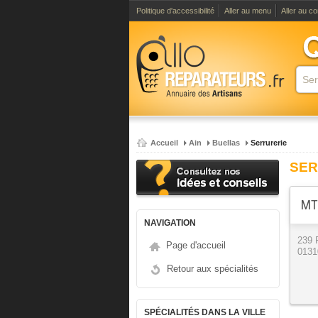
Politique d'accessibilité
Aller au menu
Aller au c
Accueil
Ain
Buellas
Serrurerie
SER
MTM
NAVIGATION
239
Page d'accueil
0131
Retour aux spécialités
SPÉCIALITÉS DANS LA VILLE