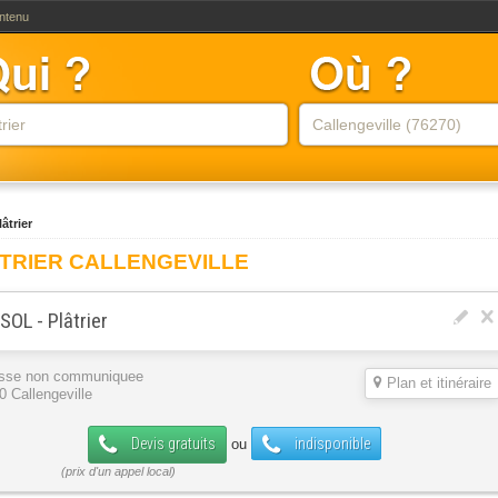
ontenu
lâtrier
TRIER CALLENGEVILLE
SOL - Plâtrier
sse non communiquee
Plan et itinéraire
0 Callengeville
Devis gratuits
indisponible
ou