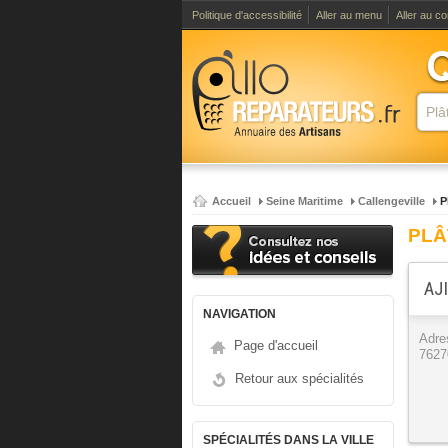
Politique d'accessibilité
Aller au menu
Aller au c
Accueil
Seine Maritime
Callengeville
P
PLÂ
AJI
NAVIGATION
Adre
Page d'accueil
7627
Retour aux spécialités
SPÉCIALITÉS DANS LA VILLE