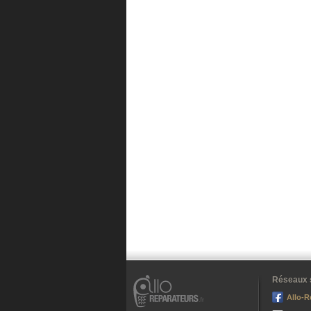
Réseaux 
Allo-R