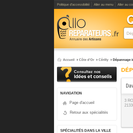
Politique d'accessibilité
Aller au menu
Aller au c
Accueil
Côte d'Or
Cérilly
Dépannage in
DÉP
Dav
NAVIGATION
3 R
Page d'accueil
21330
Retour aux spécialités
SPÉCIALITÉS DANS LA VILLE