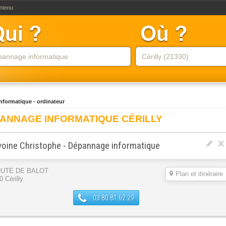
ontenu
formatique - ordinateur
ANNAGE INFORMATIQUE CÉRILLY
oine Christophe - Dépannage informatique
OUTE DE BALOT
Plan et itinéraire
 Cérilly
03 80 81 62 29