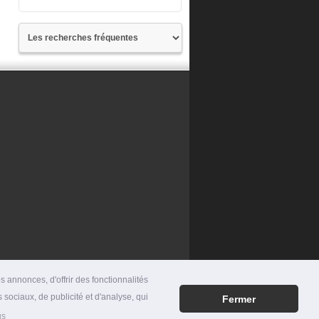
 annonces, d'offrir des fonctionnalités
 sociaux, de publicité et d'analyse, qui
Fermer
RES
|
MENTIONS LÉGALES
|
CONTACT
us