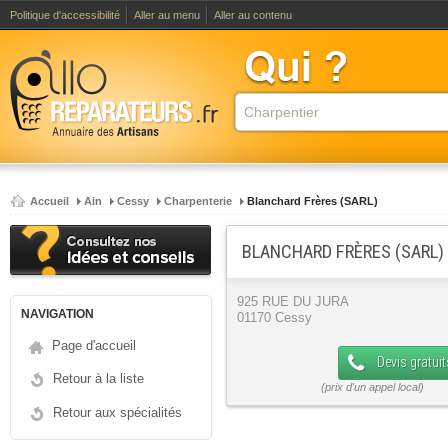
Politique d'accessibilité
Aller au menu
Aller au contenu
Accueil
Ain
Cessy
Charpenterie
Blanchard Frères (SARL)
BLANCHARD FRÈRES (SARL)
925 RUE DU JURA
NAVIGATION
01170 Cessy
Page d'accueil
Devis gratuit
Retour à la liste
Retour aux spécialités