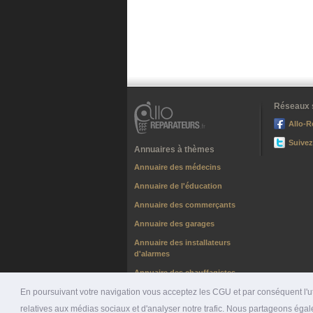
Réseaux 
Allo-R
Suivez
Annuaires à thèmes
Annuaire des médecins
Annuaire de l'éducation
Annuaire des commerçants
Annuaire des garages
Annuaire des installateurs
d'alarmes
Annuaire des chauffagistes
En poursuivant votre navigation vous acceptez les CGU et par conséquent l'uti
relatives aux médias sociaux et d'analyser notre trafic. Nous partageons égale