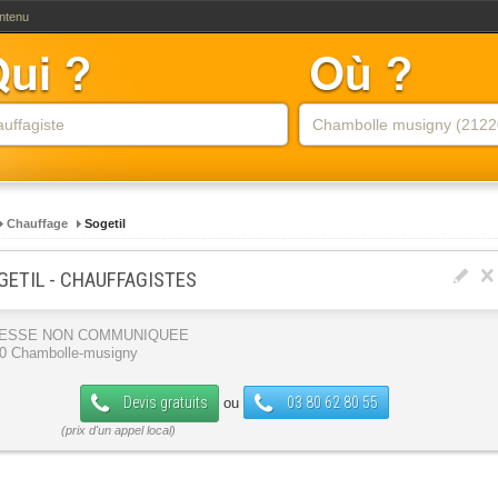
ontenu
Chauffage
Sogetil
GETIL - CHAUFFAGISTES
ESSE NON COMMUNIQUEE
0 Chambolle-musigny
Devis gratuits
03 80 62 80 55
ou