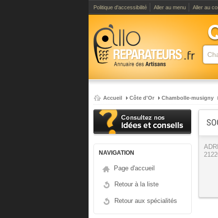
Politique d'accessibilité
Aller au menu
Aller au c
Accueil
Côte d'Or
Chambolle-musigny
SO
ADR
NAVIGATION
2122
Page d'accueil
Retour à la liste
Retour aux spécialités