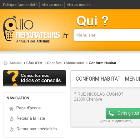
Politique d'accessibilité
Aller au menu
Aller au contenu
Accueil
Côte d'Or
Chenôve
Menuiserie
Conform Habitat
CONFORM HABITAT - MENUI
7 RUE NICOLAS CUGNOT
NAVIGATION
21300 Chenôve
Page d'accueil
Devis gratuit
Retour à la liste
Retour aux spécialités