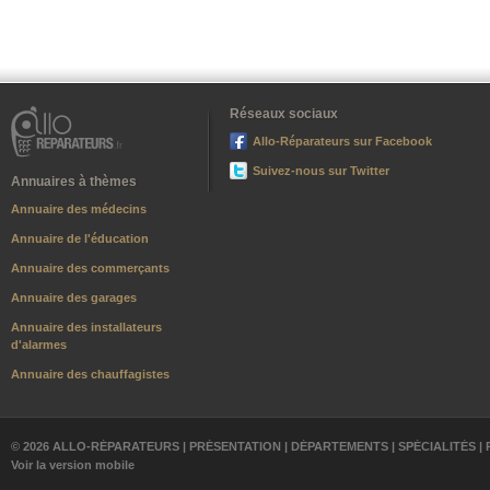
Réseaux sociaux
Allo-Réparateurs sur Facebook
Suivez-nous sur Twitter
Annuaires à thèmes
Annuaire des médecins
Annuaire de l'éducation
Annuaire des commerçants
Annuaire des garages
Annuaire des installateurs
d'alarmes
Annuaire des chauffagistes
© 2026 ALLO-RÉPARATEURS |
PRÉSENTATION
|
DÉPARTEMENTS
|
SPÉCIALITÉS
|
Voir la version mobile