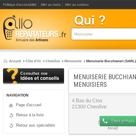
Politique d'accessibilité
Aller au menu
Aller au contenu
Accueil
Côte d'Or
Chenôve
Menuiserie
Menuiserie Bucchianeri (SARL)
MENUISERIE BUCCHIANE
MENUISIERS
NAVIGATION
4 Bas du Clos
Page d'accueil
21300 Chenôve
Retour à la liste
Devis gratuits
Retour aux spécialités