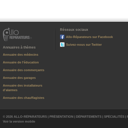
Réseaux sociaux
Allo-Réparateurs sur Facebook
Suivez-nous sur Twitter
Annuaires à thèmes
Annuaire des médecins
Annuaire de l'éducation
Annuaire des commerçants
Annuaire des garages
Annuaire des installateurs
d'alarmes
Annuaire des chauffagistes
© 2026 ALLO-RÉPARATEURS |
PRÉSENTATION
|
DÉPARTEMENTS
|
SPÉCIALITÉS
|
Voir la version mobile