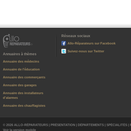
Réseaux sociaux
Allo-Réparateurs sur Facebook
Suivez-nous sur Twitter
Annuaires à thèmes
Annuaire des médecins
Annuaire de l'éducation
Annuaire des commerçants
Annuaire des garages
Annuaire des installateurs
d'alarmes
Annuaire des chauffagistes
© 2026 ALLO-RÉPARATEURS |
PRÉSENTATION
|
DÉPARTEMENTS
|
SPÉCIALITÉS
|
Voir la version mobile