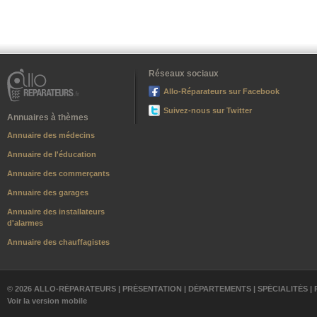
Réseaux sociaux
Allo-Réparateurs sur Facebook
Suivez-nous sur Twitter
Annuaires à thèmes
Annuaire des médecins
Annuaire de l'éducation
Annuaire des commerçants
Annuaire des garages
Annuaire des installateurs
d'alarmes
Annuaire des chauffagistes
© 2026 ALLO-RÉPARATEURS |
PRÉSENTATION
|
DÉPARTEMENTS
|
SPÉCIALITÉS
|
Voir la version mobile