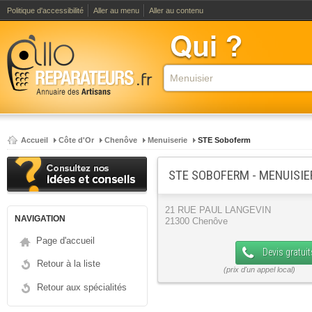
Politique d'accessibilité
Aller au menu
Aller au contenu
Accueil
Côte d'Or
Chenôve
Menuiserie
STE Soboferm
STE SOBOFERM - MENUISIE
21 RUE PAUL LANGEVIN
NAVIGATION
21300 Chenôve
Page d'accueil
Devis gratuit
Retour à la liste
Retour aux spécialités