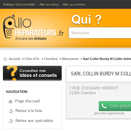
Politique d'accessibilité
Aller au menu
Aller au contenu
Accueil
Côte d'Or
Chenôve
Menuiserie
Sarl Collin Burdy M Collin Adri
SARL COLLIN BURDY M COLL
7 RUE EDOUARD HERRIOT
NAVIGATION
21300 Chenôve
Page d'accueil
Devis gratuit
Retour à la liste
Retour aux spécialités