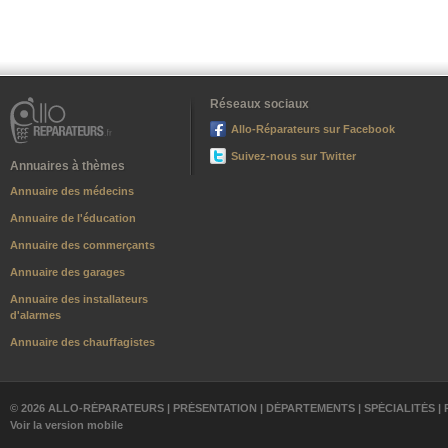
Réseaux sociaux
Allo-Réparateurs sur Facebook
Suivez-nous sur Twitter
Annuaires à thèmes
Annuaire des médecins
Annuaire de l'éducation
Annuaire des commerçants
Annuaire des garages
Annuaire des installateurs
d'alarmes
Annuaire des chauffagistes
© 2026 ALLO-RÉPARATEURS |
PRÉSENTATION
|
DÉPARTEMENTS
|
SPÉCIALITÉS
|
Voir la version mobile