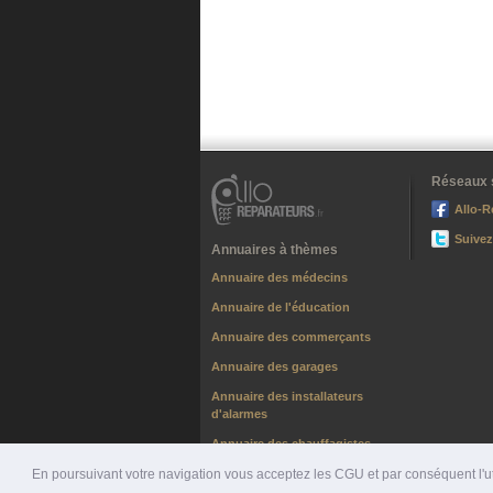
Réseaux 
Allo-R
Suivez
Annuaires à thèmes
Annuaire des médecins
Annuaire de l'éducation
Annuaire des commerçants
Annuaire des garages
Annuaire des installateurs
d'alarmes
Annuaire des chauffagistes
En poursuivant votre navigation vous acceptez les CGU et par conséquent l'uti