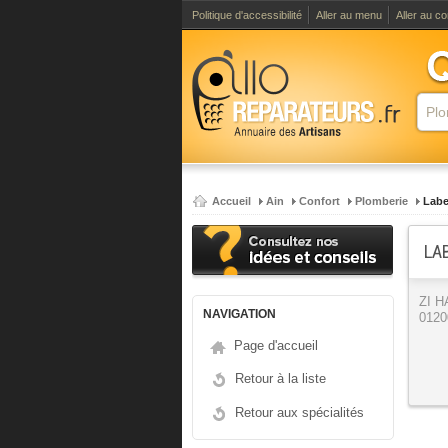
Politique d'accessibilité
Aller au menu
Aller au c
Accueil
Ain
Confort
Plomberie
Labe
LA
ZI 
NAVIGATION
0120
Page d'accueil
Retour à la liste
Retour aux spécialités