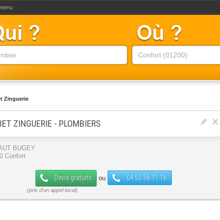
ontenu
t Zinguerie
BET ZINGUERIE - PLOMBIERS
HAUT BUGEY
0 Confort
Devis gratuits
04 50 56 71 16
ou