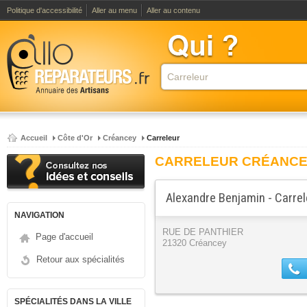
Politique d'accessibilité
Aller au menu
Aller au contenu
Accueil
Côte d'Or
Créancey
Carreleur
CARRELEUR CRÉANC
Alexandre Benjamin - Carrel
NAVIGATION
RUE DE PANTHIER
Page d'accueil
21320 Créancey
Retour aux spécialités
SPÉCIALITÉS DANS LA VILLE