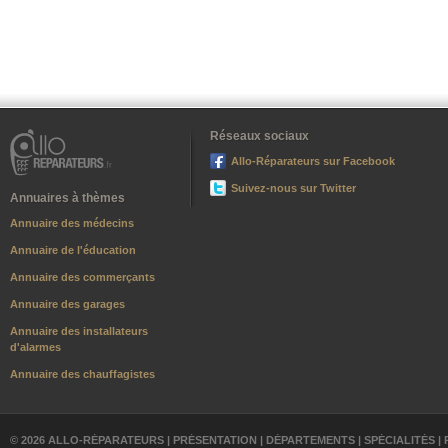
Réseaux sociaux
Allo-Réparateurs sur Facebook
Suivez-nous sur Twitter
Annuaires à thèmes
Annuaire des médecins
Annuaire de l'éducation
Annuaire des commerçants
Annuaire des garages
Annuaire des installateurs
d'alarmes
Annuaire des chauffagistes
© 2026 ALLO-RÉPARATEURS |
PRÉSENTATION
|
DÉPARTEMENTS
|
SPÉCIALITÉS
|