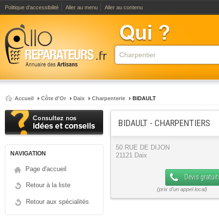
Politique d'accessibilité
Aller au menu
Aller au contenu
Accueil
Côte d'Or
Daix
Charpenterie
BIDAULT
BIDAULT - CHARPENTIERS
50 RUE DE DIJON
NAVIGATION
21121 Daix
Page d'accueil
Devis gratuit
Retour à la liste
Retour aux spécialités