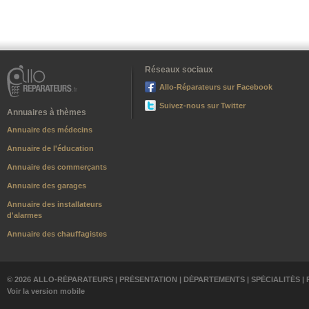
Réseaux sociaux
Allo-Réparateurs sur Facebook
Suivez-nous sur Twitter
Annuaires à thèmes
Annuaire des médecins
Annuaire de l'éducation
Annuaire des commerçants
Annuaire des garages
Annuaire des installateurs
d'alarmes
Annuaire des chauffagistes
© 2026 ALLO-RÉPARATEURS |
PRÉSENTATION
|
DÉPARTEMENTS
|
SPÉCIALITÉS
|
Voir la version mobile