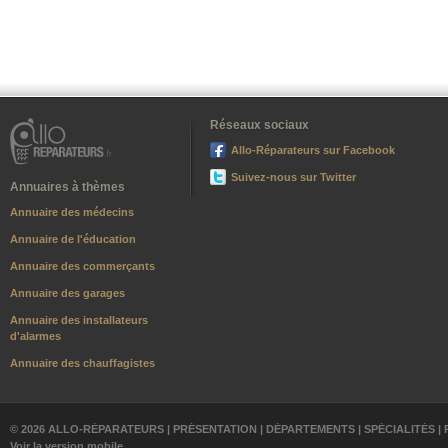
Réseaux sociaux
Allo-Réparateurs sur Facebook
Suivez-nous sur Twitter
Annuaires à thèmes
Annuaire des médecins
Annuaire de l'éducation
Annuaire des commerçants
Annuaire des garages
Annuaire des installateurs
d'alarmes
Annuaire des chauffagistes
© 2026 ALLO-RÉPARATEURS |
PRÉSENTATION
|
DÉPARTEMENTS
|
SPÉCIALITÉS
|
Voir la version mobile