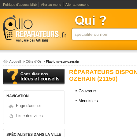
Politique d'accessibilité
Aller au menu
Aller au contenu
Accueil
Côte d'Or
Flavigny-sur-ozerain
RÉPARATEURS DISPONI
OZERAIN (21150)
Couvreurs
NAVIGATION
Menuisiers
Page d'accueil
Liste des villes
SPÉCIALISTES DANS LA VILLE