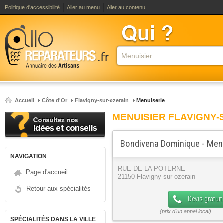
Politique d'accessibilité
Aller au menu
Aller au contenu
Accueil
Côte d'Or
Flavigny-sur-ozerain
Menuiserie
MENUISIER FLAVIGNY-
Bondivena Dominique - Men
NAVIGATION
RUE DE LA POTERNE
Page d'accueil
21150 Flavigny-sur-ozerain
Retour aux spécialités
Devis gratuit
SPÉCIALITÉS DANS LA VILLE