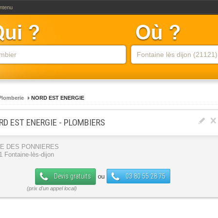
ontenu
Plomberie
NORD EST ENERGIE
RD EST ENERGIE - PLOMBIERS
UE DES PONNIERES
1 Fontaine-lès-dijon
Devis gratuits
03 80 55 28 75
ou