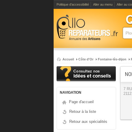
Politique d'accessibilité
Aller au menu
Aller au c
Accueil
Côte d'Or
Fontaine-lès-dijon
NO
7 R
NAVIGATION
2112
Page d'accueil
Retour à la liste
Retour aux spécialités