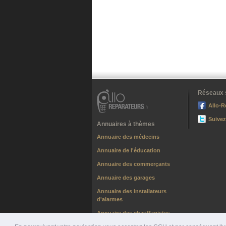
Réseaux 
Allo-R
Suivez
Annuaires à thèmes
Annuaire des médecins
Annuaire de l'éducation
Annuaire des commerçants
Annuaire des garages
Annuaire des installateurs
d'alarmes
Annuaire des chauffagistes